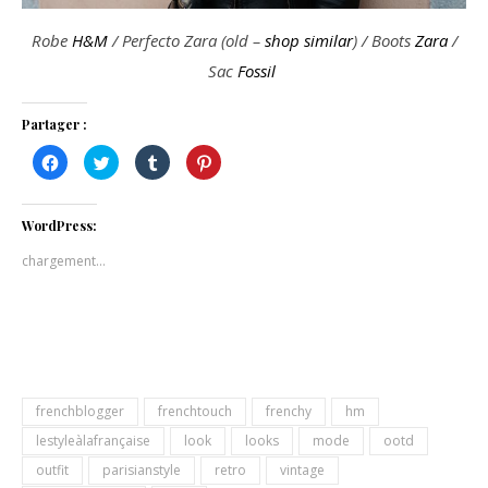
Robe
H&M
/ Perfecto Zara (old –
shop similar
) / Boots
Zara
/
Sac
Fossil
Partager :
Cliquez
Cliquez
Cliquez
Cliquez
pour
pour
pour
pour
partager
partager
partager
partager
sur
sur
sur
sur
Facebook(ouvre
Twitter(ouvre
Tumblr(ouvre
Pinterest(ouvre
dans
dans
dans
dans
WordPress:
une
une
une
une
nouvelle
nouvelle
nouvelle
nouvelle
chargement…
fenêtre)
fenêtre)
fenêtre)
fenêtre)
frenchblogger
frenchtouch
frenchy
hm
lestyleàlafrançaise
look
looks
mode
ootd
outfit
parisianstyle
retro
vintage