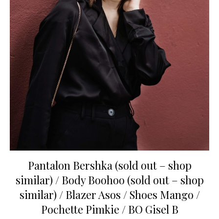
Pantalon Bershka (sold out –
shop
similar
) / Body Boohoo (sold out –
shop
similar
) / Blazer
Asos
/ Shoes
Mango
/
Pochette
Pimkie
/ BO
Gisel B