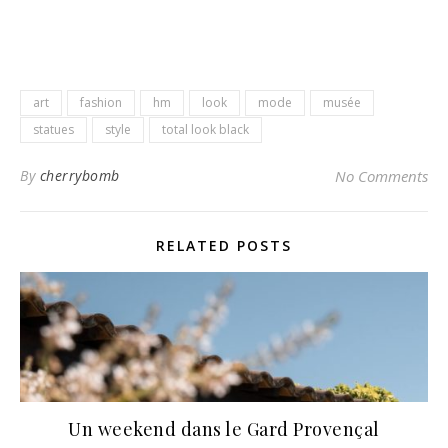
art
fashion
hm
look
mode
musée
statues
style
total look black
By
cherrybomb
No Comments
RELATED POSTS
Un weekend dans le Gard Provençal