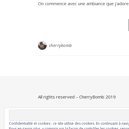
On commence avec une ambiance que j’adore : 
cherrybomb
All rights reserved – CherryBomb 2019
Confidentialité et cookies : ce site utilise des cookies. En continuant à nav
Savona Theme by
Optima Themes
Pour en savoir plus, y compris sur la façon de contrôler les cookies, repor